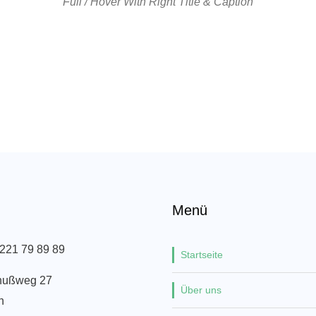
Full / Hover With Right Title & Caption
Menü
 221 79 89 89
Startseite
nußweg 27
Über uns
n