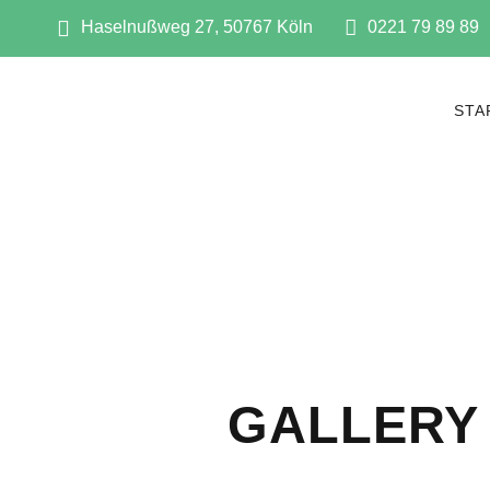
Haselnußweg 27, 50767 Köln
0221 79 89 89
STA
GALLERY 