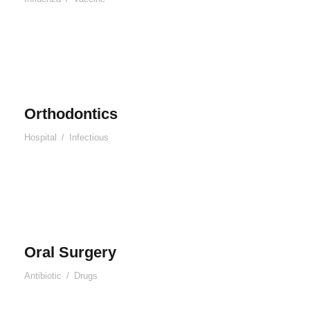
Orthodontics
Hospital
/
Infectious
Oral Surgery
Antibiotic
/
Drugs