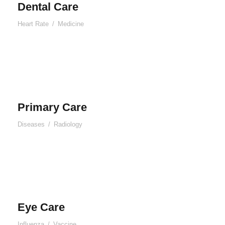
Dental Care
Heart Rate
/
Medicine
Primary Care
Diseases
/
Radiology
Eye Care
Influenza
/
Vaccine